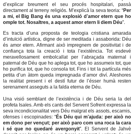
d’explicar breument el seu procés hospitalari, passà
directament al terreny religiós. M’explicà la seva teoria: “
Per
a mi, el Big Bang és una explosió d’amor etern que ho
omple tot. Nosaltres, a aquest amor etern li diem Déu
”.
Es tracta d’una proposta de teologia cristiana amarada
d’intuïció artística, digne de ser meditada i assaborida: Déu
és amor etern. Afirmant això impregnem de positivitat i de
confiança tota la creació i tota l’existència. Tot esdevé
meravellosament embolcallat per l’abraçada maternal i
paternal de Déu que ho aplega tot, que ho assumeix tot, que
ho purifica tot, que ho consola tot. Fins i tot la partícula més
petita d’un àtom queda impregnada d’amor diví. Aleshores
la realitat present i el destí futur de l’ésser humà resten
serenament asseguts a la falda eterna de Déu.
Una visió semblant de l’existència i de Déu seria la del
profeta Isaïes. Amb els cants del Servent Sofrent expressa la
seva incondicionalitat vers Déu malgrat els assots, escarnis,
ofenses i escopinades: “
És Déu qui m’ajuda: per això no
em dono per vençut; per això paro com una roca la cara
i sé que no quedaré avergonyit
”. El Servent de Jahvè