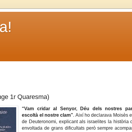
a!
nge 1r Quaresma)
“Vam cridar al Senyor, Déu dels nostres pare
escoltà el nostre clam”
. Així ho declarava Moisès en
de Deuteronomi, explicant als israelites la història 
envoltada de grans dificultats però sempre acomp