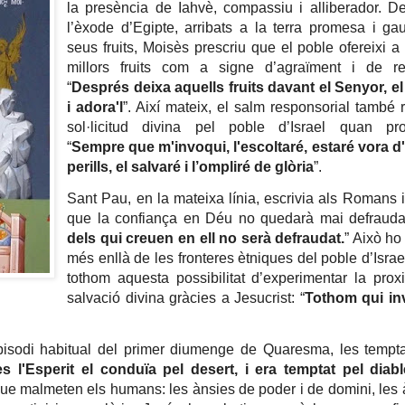
la presència de Iahvè, compassiu i alliberador. D
l’èxode d’Egipte, arribats a la terra promesa i ga
seus fruits, Moisès prescriu que el poble ofereixi a
millors fruits com a signe d’agraïment i de re
“
Després deixa aquells fruits davant el Senyor, el
i adora'l
”. Així mateix, el salm responsorial també r
sol·licitud divina pel poble d’Israel quan pr
“
Sempre que m'invoqui, l'escoltaré, estaré vora d'e
perills, el salvaré i l’ompliré de glòria
”.
Sant Pau, en la mateixa línia, escrivia als Romans 
que la confiança en Déu no quedarà mai defrauda
dels qui creuen en ell no serà defraudat.
” Això ho
més enllà de les fronteres ètniques del poble d’Israel
tothom aquesta possibilitat d’experimentar la proxi
salvació divina gràcies a Jesucrist: “
Tothom qui in
episodi habitual del primer diumenge de Quaresma, les tempt
s l'Esperit el conduïa pel desert, i era temptat pel diabl
que malmeten els humans: les ànsies de poder i de domini, les