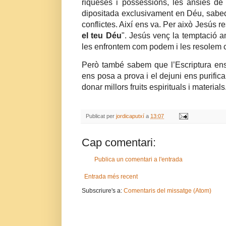
riqueses i possessions, les ànsies de 
dipositada exclusivament en Déu, sabedo
conflictes. Així ens va. Per això Jesús 
el teu Déu
". Jesús venç la temptació a
les enfrontem com podem i les resolem c
Però també sabem que l’Escriptura ens o
ens posa a prova i el dejuni ens purifi
donar millors fruits espirituals i materials
Publicat per
jordicaputxí
a
13:07
Cap comentari:
Publica un comentari a l'entrada
Entrada més recent
Subscriure's a:
Comentaris del missatge (Atom)