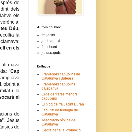
esprés de
udint dels
 Iahvè els
verència:
Autors del bloc
 teu Déu,
ecollia la
fra jacint
oclamava:
jordicaputxi
fraeduard
ll en els
jesuscaputxi
i afirmava
Enllaços
da: “
Cap
Framenors caputxins de
 ampliava
Catalunya i Balears
, obrint a
Framenors caputxins
d'Espanya
mitat i la
Orde de frares menors
vocarà el
caputxins
El blog de fra Jacint Duran
Facultat de teologia de
acions de
Catalunya
e
”. Jesús
Associació bíblica de
Catalunya
 ànsies de
Cedre per a la Promoció