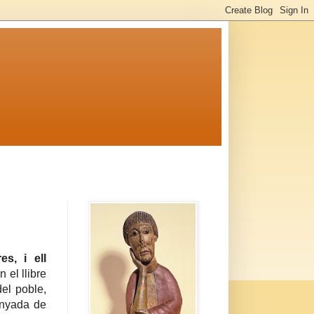
s, i ell
 el llibre
del poble,
anyada de