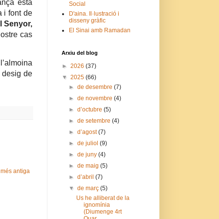
ança està
Social
 i font de
D'aina. Il·lustració i
disseny gràfic
l Senyor,
El Sinai amb Ramadan
nostre cas
Arxiu del blog
 l’almoina
►
2026
(37)
l desig de
▼
2025
(66)
►
de desembre
(7)
►
de novembre
(4)
►
d’octubre
(5)
►
de setembre
(4)
►
d’agost
(7)
►
de juliol
(9)
►
de juny
(4)
►
de maig
(5)
 més antiga
►
d’abril
(7)
▼
de març
(5)
Us he alliberat de la
ignomínia
(Diumenge 4rt
Quar...