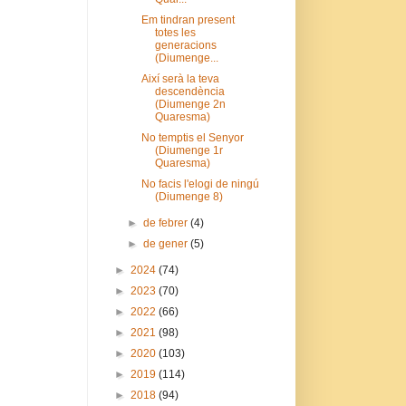
Em tindran present
totes les
generacions
(Diumenge...
Així serà la teva
descendència
(Diumenge 2n
Quaresma)
No temptis el Senyor
(Diumenge 1r
Quaresma)
No facis l'elogi de ningú
(Diumenge 8)
►
de febrer
(4)
►
de gener
(5)
►
2024
(74)
►
2023
(70)
►
2022
(66)
►
2021
(98)
►
2020
(103)
►
2019
(114)
►
2018
(94)