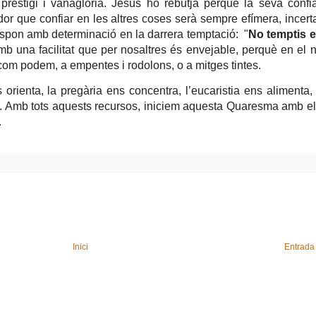
prestigi i vanaglòria. Jesús ho rebutja perquè la seva confi
r que confiar en les altres coses serà sempre efímera, incerta
respon amb determinació en la darrera temptació:
"
No temptis e
mb una facilitat que per nosaltres és envejable, perquè en el 
om podem, a empentes i rodolons, o a mitges tintes.
rienta, la pregària ens concentra, l’eucaristia ens alimenta,
ca. Amb tots aquests recursos, iniciem aquesta Quaresma amb e
.
Inici
Entrada